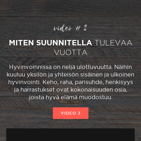
video # 2
MITEN SUUNNITELLA
TULEVAA
VUOTTA
Hyvinvoinnissa on neljä ulottuvuutta. Näihin
kuuluu yksilön ja yhteisön sisäinen ja ulkoinen
hyvinvointi. Keho, raha, parisuhde, henkisyys
ja harrastukset ovat kokonaisuuden osia,
joista hyvä elämä muodostuu.
VIDEO 3