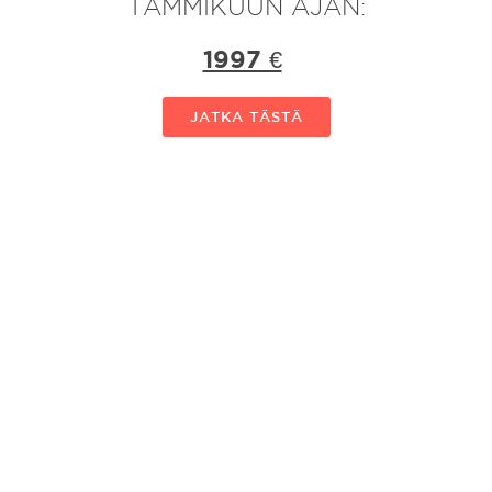
TAMMIKUUN AJAN:
1997 €
JATKA TÄSTÄ
Copyright 2026 | Integral Foresight Finland Oy | Kirkkokatu 2 as 3,
28900 Pori, Finland | jpjako@gmail.com | +358504037785