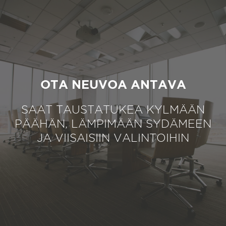
OTA NEUVOA ANTAVA
SAAT TAUSTATUKEA KYLMÄÄN
PÄÄHÄN, LÄMPIMÄÄN SYDÄMEEN
JA VIISAISIIN VALINTOIHIN