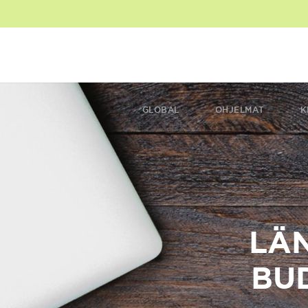
GLOBAL
OHJELMAT
K
LÄN
BU