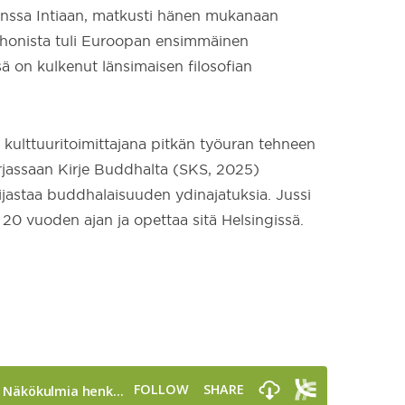
anssa Intiaan, matkusti hänen mukanaan
rrhonista tuli Euroopan ensimmäinen
 on kulkenut länsimaisen filosofian
 kulttuuritoimittajana pitkän työuran tehneen
rjassaan Kirje Buddhalta (SKS, 2025)
eijastaa buddhalaisuuden ydinajatuksia. Jussi
 20 vuoden ajan ja opettaa sitä Helsingissä.