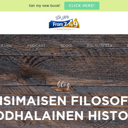
Get my new book!
CLICK HERE!
IRJANI
PODCAST
BLOGI
PALAUTETTA
blog
SIMAISEN FILOSO
DDHALAINEN HISTO