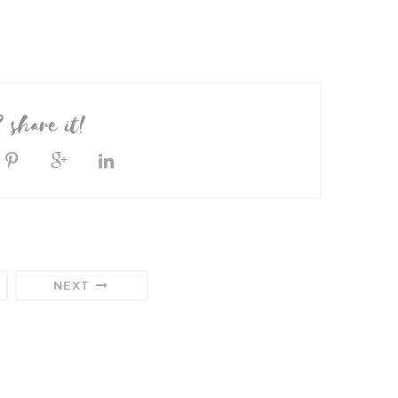
? share it!
NEXT