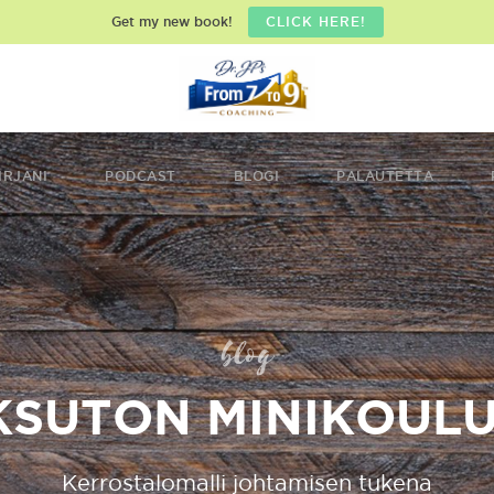
Get my new book!
CLICK HERE!
IRJANI
PODCAST
BLOGI
PALAUTETTA
blog
SUTON MINIKOUL
Kerrostalomalli johtamisen tukena