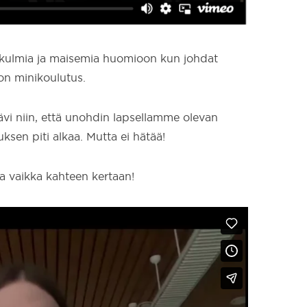
ulmia ja maisemia huomioon kun johdat
ton minikoulutus.
kävi niin, että unohdin lapsellamme olevan
ksen piti alkaa. Mutta ei hätää!
oa vaikka kahteen kertaan!