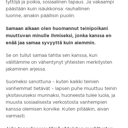
tyttöjä ja poikia, sosiaalinen tapaus. Ja vakaampi
päästään kuin isäukkonsa: rauhallinen
luonne, ainakin päällisin puolin.
Samaan aikaan olen huomannut teinipoikani
muuttuvan minulle ihmiseksi, jonka kanssa en
enää jaa samaa syvyyttä kuin aiemmin.
Se on tullut samaa tahtia sen kanssa, kun
väliltämme on vähentynyt yhteisten merkitysten
jakaminen arjessa.
Suomeksi sanottuna – kuten kaikki teinien
vanhemmat tietävät – lapsen puhe muuttuu teinin
yksitavuiseksi murinaksi, huoneesta tulee luola, ja
muusta sosiaalisesta verkostosta vanhempien
kanssa olemisen korvike. Kuten pitääkin, aivan
varmasti.