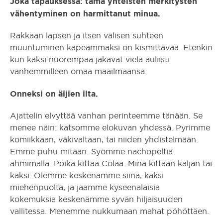
Joka tapauksessa: tämä yhteisten merkitysten
vähentyminen on harmittanut minua.
Rakkaan lapsen ja itsen välisen suhteen
muuntuminen kapeammaksi on kismittävää. Etenkin
kun kaksi nuorempaa jakavat vielä auliisti
vanhemmilleen omaa maailmaansa.
Onneksi on äijien ilta.
Ajattelin elvyttää vanhan perinteemme tänään. Se
menee näin: katsomme elokuvan yhdessä. Pyrimme
komiikkaan, väkivaltaan, tai niiden yhdistelmään.
Emme puhu mitään. Syömme nachopeltiä
ahmimalla. Poika kittaa Colaa. Minä kittaan kaljan tai
kaksi. Olemme keskenämme siinä, kaksi
miehenpuolta, ja jaamme kyseenalaisia
kokemuksia keskenämme syvän hiljaisuuden
vallitessa. Menemme nukkumaan mahat pöhöttäen.