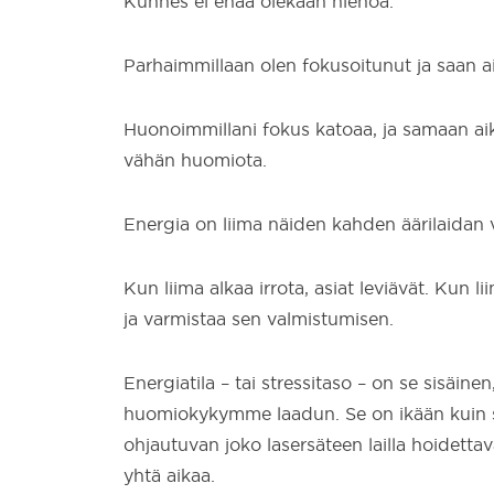
Kunnes ei enää olekaan hienoa.
Parhaimmillaan olen fokusoitunut ja saan a
Huonoimmillani fokus katoaa, ja samaan aika
vähän huomiota.
Energia on liima näiden kahden äärilaidan v
Kun liima alkaa irrota, asiat leviävät. Kun 
ja varmistaa sen valmistumisen.
Energiatila – tai stressitaso – on se sisäin
huomiokykymme laadun. Se on ikään kuin se
ohjautuvan joko lasersäteen lailla hoidetta
yhtä aikaa.