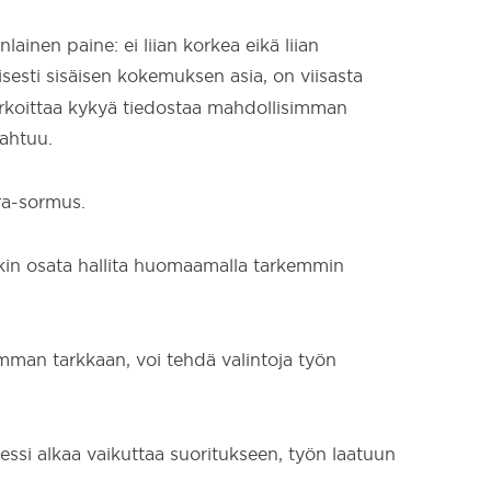
lainen paine: ei liian korkea eikä liian
isesti sisäisen kokemuksen asia, on viisasta
arkoittaa kykyä tiedostaa mahdollisimman
ahtuu.
ra-sormus.
nkin osata hallita huomaamalla tarkemmin
mman tarkkaan, voi tehdä valintoja työn
ressi alkaa vaikuttaa suoritukseen, työn laatuun