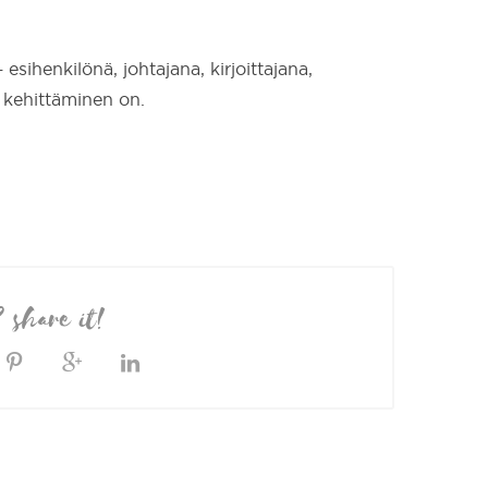
esihenkilönä, johtajana, kirjoittajana,
n kehittäminen on.
? share it!