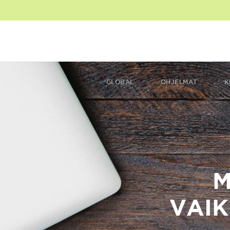
GLOBAL
OHJELMAT
K
M
VAI