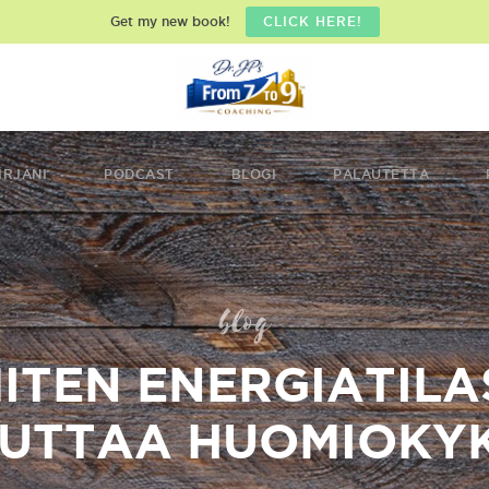
Get my new book!
CLICK HERE!
IRJANI
PODCAST
BLOGI
PALAUTETTA
blog
ITEN ENERGIATILA
KUTTAA HUOMIOKYK