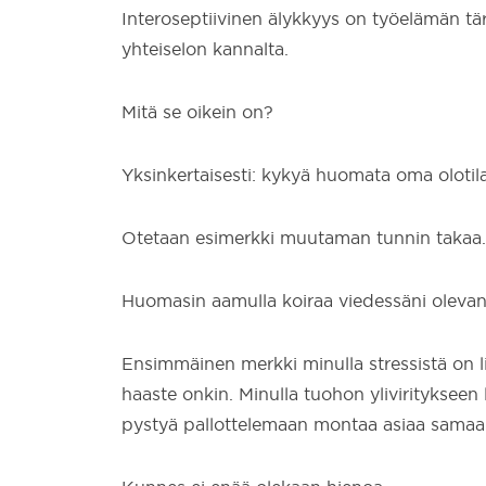
Interoseptiivinen älykkyys on työelämän tärk
yhteiselon kannalta.
Mitä se oikein on?
Yksinkertaisesti: kykyä huomata oma olotila
Otetaan esimerkki muutaman tunnin takaa.
Huomasin aamulla koiraa viedessäni olevan
Ensimmäinen merkki minulla stressistä on lie
haaste onkin. Minulla tuohon yliviritykseen l
pystyä pallottelemaan montaa asiaa samaa