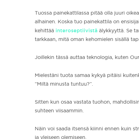
Tuossa painekattilassa pitää olla juuri oikean
alhainen. Koska tuo painekattila on ensisija
interoseptiivistä
kehittää
älykkyyttä. Se t
tarkkaan, mitä oman kehomielen sisällä tap
Joillekin tässä auttaa teknologia, kuten Ou
Mielestäni tuota samaa kykyä pitäisi kuite
“Miltä minusta tuntuu?”.
Sitten kun osaa vastata tuohon, mahdollisi
suhteen viisaammin.
Näin voi saada itsensä kiinni ennen kuin st
ja yleiseen olemiseen.