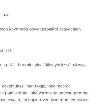
ikaan.
an käynnissä olevat projektit saavat liian
älissä.
liima pitää, huomiokyky säilyy yhdessä asiassa,
en, kokemuksellinen tekijä, joka määrää
 painekattila, joka varmistaa tietoisuutemme
vaan asiaan, tai hajautuvan liian moneen asiaan