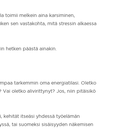
la toimii melkein aina karsiminen,
aiken sen vastakohta, mitä stressin alkaessa
in hetken päästä ainakin.
aiempaa tarkemmin oma energiatilasi. Oletko
? Vai oletko alivirittynyt? Jos, niin pitäisikö
i, kehität itseäsi yhdessä työelämän
älyssä, tai suomeksi sisäisyyden näkemisen