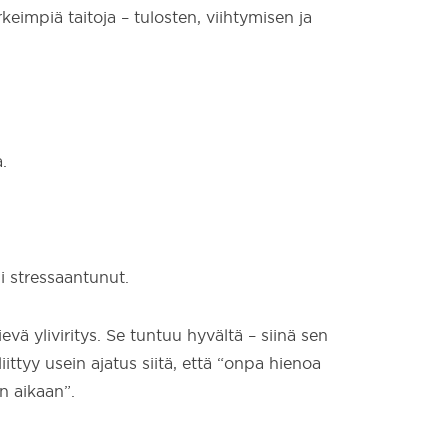
eimpiä taitoja – tulosten, viihtymisen ja
.
i stressaantunut.
vä yliviritys. Se tuntuu hyvältä – siinä sen
iittyy usein ajatus siitä, että “onpa hienoa
n aikaan”.