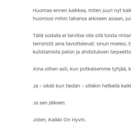
Huomaa ennen kaikkea, miten juuri nyt kaikki
huomiosi mihin tahansa arkiseen asiaan, juur
Tällä sodalla ei tarvitse olla sitä toista rin
terroristit aina tavoittelevat: sinun mielesi
kutistamista pelon ja ahdistuksen tarpee
Aina siihen asti, kun potkaisemme tyhjää, k
Ja – sikäli kun tiedän – silläkin hetkellä kai
Ja sen jälkeen.
Joten, Kaikki On Hyvin.