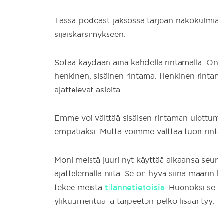
Tässä podcast-jaksossa tarjoan näkökulmi
sijaiskärsimykseen.
Sotaa käydään aina kahdella rintamalla. On
henkinen, sisäinen rintama. Henkinen rintama
ajattelevat asioita.
Emme voi välttää sisäisen rintaman ulottu
empatiaksi. Mutta voimme välttää tuon rin
Moni meistä juuri nyt käyttää aikaansa seu
ajattelemalla niitä. Se on hyvä siinä määrin 
tilannetietoisia
tekee meistä
. Huonoksi se 
ylikuumentua ja tarpeeton pelko lisääntyy.