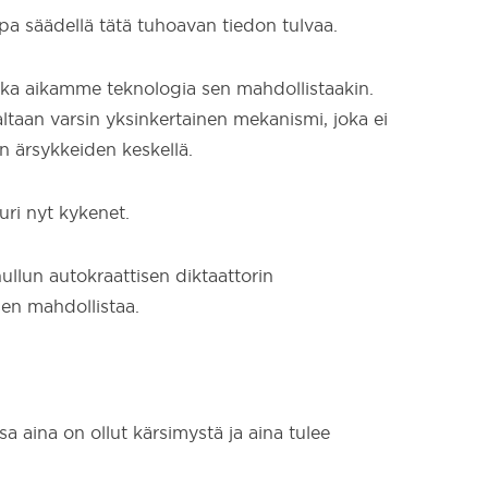
pa säädellä tätä tuhoavan tiedon tulvaa.
ikka aikamme teknologia sen mahdollistaakin.
ltaan varsin yksinkertainen mekanismi, joka ei
ten ärsykkeiden keskellä.
uuri nyt kykenet.
ullun autokraattisen diktaattorin
sen mahdollistaa.
 aina on ollut kärsimystä ja aina tulee