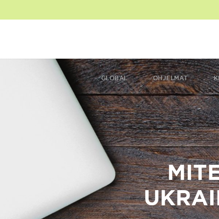
GLOBAL
OHJELMAT
K
MIT
UKRAI