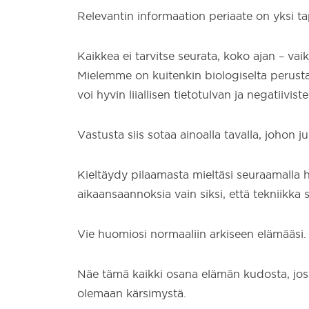
Relevantin informaation periaate on yksi ta
Kaikkea ei tarvitse seurata, koko ajan – va
Mielemme on kuitenkin biologiselta perusta
voi hyvin liiallisen tietotulvan ja negatiivis
Vastusta siis sotaa ainoalla tavalla, johon j
Kieltäydy pilaamasta mieltäsi seuraamalla h
aikaansaannoksia vain siksi, että tekniikka 
Vie huomiosi normaaliin arkiseen elämääsi.
Näe tämä kaikki osana elämän kudosta, jossa
olemaan kärsimystä.