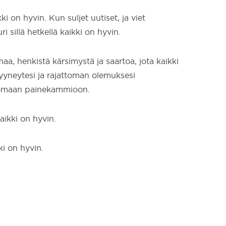
 on hyvin. Kun suljet uutiset, ja viet
i sillä hetkellä kaikki on hyvin.
tamaa, henkistä kärsimystä ja saartoa, jota kaikki
, tyyneytesi ja rajattoman olemuksesi
ttomaan painekammioon.
aikki on hyvin.
kki on hyvin.