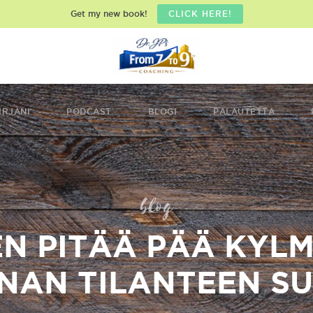
Get my new book!
CLICK HERE!
IRJANI
PODCAST
BLOGI
PALAUTETTA
blog
EN PITÄÄ PÄÄ KYL
NAN TILANTEEN S