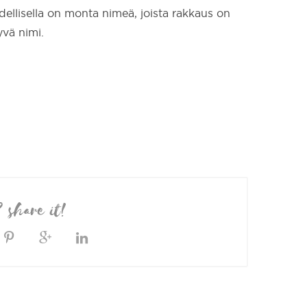
odellisella on monta nimeä, joista rakkaus on
yvä nimi.
? share it!