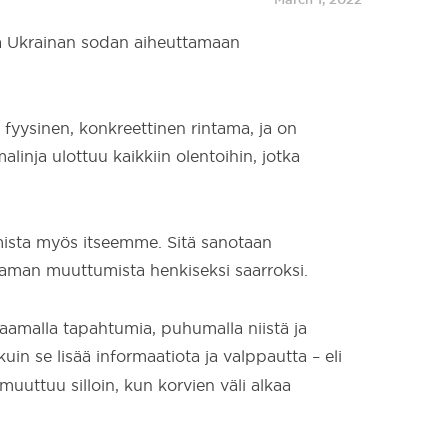
a Ukrainan sodan aiheuttamaan
 fyysinen, konkreettinen rintama, ja on
linja ulottuu kaikkiin olentoihin, jotka
mista myös itseemme. Sitä sanotaan
taman muuttumista henkiseksi saarroksi.
raamalla tapahtumia, puhumalla niistä ja
kuin se lisää informaatiota ja valppautta – eli
muuttuu silloin, kun korvien väli alkaa