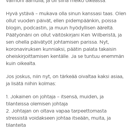
vaimoni aamulla, ja oli siinä melko oikeassa.
Hyvä ystävä – mukava olla sinun kanssasi taas. Olen
ollut vuoden päivät, ellen pidempäänkin, poissa
blogin, podcastin, ja muun hyödyllisen ääreltä.
Päätyönäni on ollut väitöskirjani Ken Wilberistä, ja
sen ohella päivätyöt johtamisen parissa. Nyt,
koronaviruksen kunniaksi, päätin palata takaisin
oheiskirjoittamisen kentälle. Ja se tuntuu enemmän
kuin oikealta.
Jos joskus, niin nyt, on tärkeää oivaltaa kaksi asiaa,
ja lisätä niihin kolmas:
1. Jokainen on johtaja – itsensä, muiden, ja
tilanteissa olemisen johtaja
2. Johtajan on oltava vapaa tarpeettomasta
stressistä voidakseen johtaa itseään, muita, ja
tilanteita