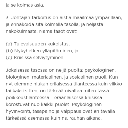
ja se kolmas asia:
3. Johtajan tarkoitus on aistia maailmaa ympärillään,
ja ennakoida sitä kolmella tasolla, ja neljästä
näkökulmasta. Nämä tasot ovat:
(a) Tulevaisuuden kukoistus,
(b) Nykyhetken ylläpitäminen, ja
(c) Kriisissä selviytyminen.
Jokaisessa tasossa on neljä puolta: psykologinen,
biologinen, materiaalinen, ja sosiaalinen puoli. Kun
nyt olemme hiukan erilaisessa tilanteessa kuin viikko
tai kaksi sitten, on tärkeää oivaltaa miten tässä
poikkeustilanteessa – eräänlaisessa kriisissä –
korostuvat nuo kaikki puolet. Psykologinen
hyvinvointi, tasapaino ja valppaus ovat eri tavalla
tärkeässä asemassa kuin ns. rauhan aikana.