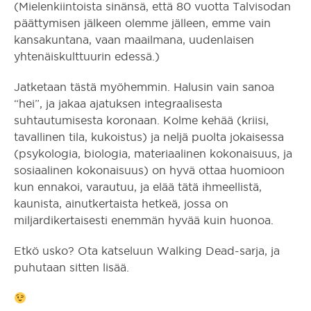
(Mielenkiintoista sinänsä, että 80 vuotta Talvisodan
päättymisen jälkeen olemme jälleen, emme vain
kansakuntana, vaan maailmana, uudenlaisen
yhtenäiskulttuurin edessä.)
Jatketaan tästä myöhemmin. Halusin vain sanoa
“hei”, ja jakaa ajatuksen integraalisesta
suhtautumisesta koronaan. Kolme kehää (kriisi,
tavallinen tila, kukoistus) ja neljä puolta jokaisessa
(psykologia, biologia, materiaalinen kokonaisuus, ja
sosiaalinen kokonaisuus) on hyvä ottaa huomioon
kun ennakoi, varautuu, ja elää tätä ihmeellistä,
kaunista, ainutkertaista hetkeä, jossa on
miljardikertaisesti enemmän hyvää kuin huonoa.
Etkö usko? Ota katseluun Walking Dead-sarja, ja
puhutaan sitten lisää.