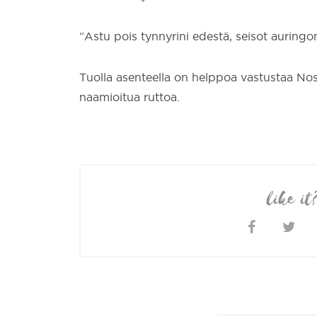
“Astu pois tynnyrini edestä, seisot auringon 
Tuolla asenteella on helppoa vastustaa No
naamioitua ruttoa.
like it