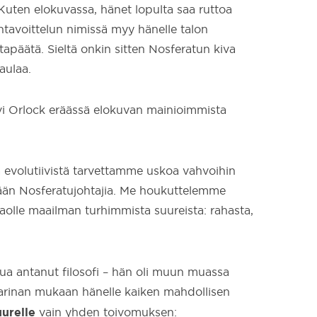
 Kuten elokuvassa, hänet lopulta saa ruttoa
ntavoittelun nimissä myy hänelle talon
päätä. Sieltä onkin sitten Nosferatun kiva
aulaa.
vi Orlock eräässä elokuvan mainioimmista
a evolutiivistä tarvettamme uskoa vahvoihin
ymään Nosferatujohtajia. Me houkuttelemme
olle maailman turhimmista suureista: rahasta,
tua antanut filosofi – hän oli muun muassa
tarinan mukaan hänelle kaiken mahdollisen
uurelle
vain yhden toivomuksen: