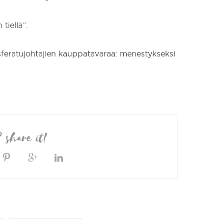
tiellä”.
sferatujohtajien kauppatavaraa: menestykseksi
? share it!