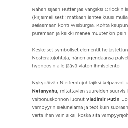
Rahan sijaan Hutter jää vangiksi Orlockin
(kirjaimellisesti: matkaan lähtee kuusi mullal
seilaamaan kohti Wisburgia. Kohta kaupung
puremaan ja kaikki menee muutenkin päin h
Keskeiset symboliset elementit heijastettun
Nosferatujohtaja, hänen agendaansa palvel
hypnoosin alle jäävä viaton ihmisolento.
Nykypäivän Nosferatujohtajiksi kelpaavat
Netanyahu,
mitattavien suureiden suurvisii
Vladimir Putin
valtionuskonnon luonut
. J
vampyyrin sielunelämä ja teot kuin suoraan
verta ihan vain siksi, koska sitä vampyyrijo