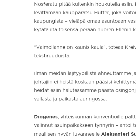
Nosferatu pitää kuitenkin houkutella esiin.
levittämään kaupparatsu Hutter, joka voito
kaupungista – vieläpä omaa asuntoaan vasta
kytätä ilta toisensa perään nuoren Ellenin k
“Vaimollanne on kaunis kaula”, toteaa Krei
tekstiruuduista.
Ilman meidän lajityypillistä ahneuttamme j
johtajiin ei heistä koskaan pääsisi kehitt
heidät esiin halutessamme päästä osingonja
vallasta ja paikasta auringossa.
Diogenes
, yhteiskunnan konventioille palt
valinnut asuinpaikakseen tynnyrin – antoi 
Aleksanteri S
maallisen hyvän luvanneelle