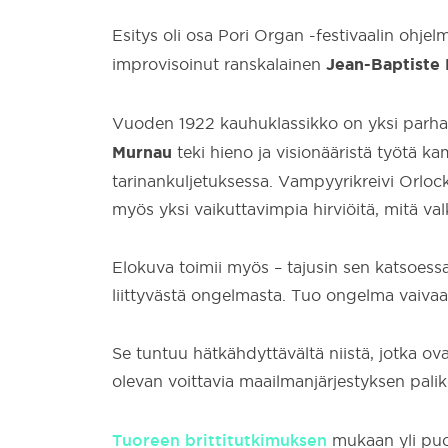
Esitys oli osa Pori Organ -festivaalin ohjelm
Jean-Baptiste
improvisoinut ranskalainen
Vuoden 1922 kauhuklassikko on yksi parhai
Murnau
teki hieno ja visionääristä työtä k
tarinankuljetuksessa. Vampyyrikreivi Orloc
myös yksi vaikuttavimpia hirviöitä, mitä va
Elokuva toimii myös – tajusin sen katsoess
liittyvästä ongelmasta. Tuo ongelma vaivaa 
Se tuntuu hätkähdyttävältä niistä, jotka 
olevan voittavia maailmanjärjestyksen palik
Tuoreen brittitutkimuksen
mukaan yli puol