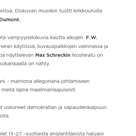
istoa. Elokuvan musiikin tuotti kirkkouruilla
 Dumont.
F.W.
ta vampyyrielokuvia kautta aikojen.
ameran käytössä, kuvauspaikkojen valinnassa ja
Max Schreckin
kia näyttelevän
Nosferatu on
lkokankaalla on nähty.
ani – mainiona allegoriana johtamiseen
meitä lajina maailmanlaajuisesti.
ovat uskoneet demokratian ja vapaudenkaipuun
oita.
et 13–27 -vuotiaista englantilaisista haluaisi