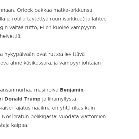
 linnaan. Orlock pakkaa matka-arkkunsa
la ja rotilla täytettyä ruumisarkkua) ja lähtee
in valtaa rutto, Ellen kuolee vampyyrin
elvettiä.
a nykypäivään ovat ruttoa levittävä
eva ahne käsikassara, ja vampyyrijohtajan
Benjamin
 kansanmurhaa masinoiva
Donald Trump
ri
ja lihamyllystä
okaisen ajatusmaailma on yhtä rikas kuin
 Nosferatun pelikirjasta: vuodata viattomien
htaja kaipaa.