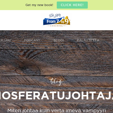
Get my new book!
CLICK HERE!
IRJANI
PODCAST
BLOGI
PALAUTETTA
blog
NOSFERATUJOHTAJ
Miten johtaa kuin verta imevä vampyyri