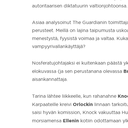
autoritaarisen diktatuurin valtionjohtoonsa.
Asiaa analysoinut The Guardianin toimittaj
perusteet. Meillä on lajina taipumusta uskoa
menestystä, fyysistä voimaa ja valtaa. Kuka
vampyyrivallankäyttäjä?
Nosferatujohtajaksi ei kuitenkaan päästä 
B
elokuvassa (ja sen perustanana olevassa
aisankannattaja.
Kno
Tarina lähtee liikkeelle, kun rahanahne
Orlockin
Karpaateille kreivi
linnaan tarkoit
saisi hyvän komission, Knock vakuuttaa Hut
Ellenin
morsiamensa
kotiin odottamaan yl