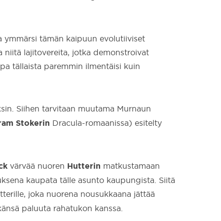
a ymmärsi tämän kaipuun evolutiiviset
 niitä lajitovereita, jotka demonstroivat
pa tällaista paremmin ilmentäisi kuin
yksin. Siihen tarvitaan muutama Murnaun
ram Stokerin
Dracula-romaanissa) esitelty
ck
Hutterin
värvää nuoren
matkustamaan
uksena kaupata tälle asunto kaupungista. Siitä
terille, joka nuorena nousukkaana jättää
känsä paluuta rahatukon kanssa.