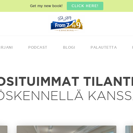
Get my new book!
CLICK HERE!
IRJANI
PODCAST
BLOGI
PALAUTETTA
OSITUIMMAT TILANT
ÖSKENNELLÄ KANSS