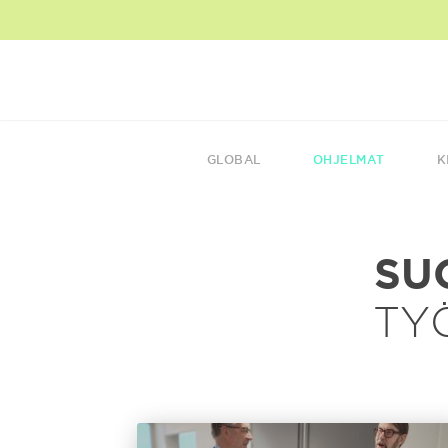
GLOBAL
OHJELMAT
K
SU
TY