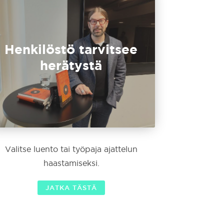
Henkilöstö tarvitsee
herätystä
Valitse luento tai työpaja ajattelun
haastamiseksi.
JATKA TÄSTÄ