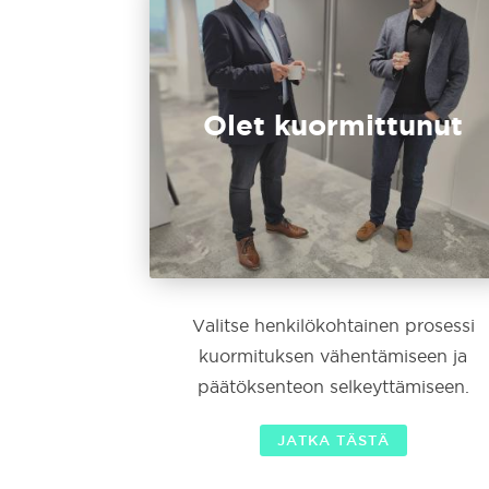
Olet kuormittunut
Valitse henkilökohtainen prosessi
kuormituksen vähentämiseen ja
päätöksenteon selkeyttämiseen.
JATKA TÄSTÄ