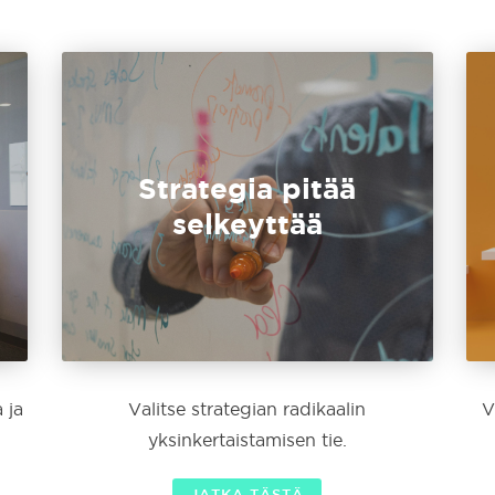
Strategia pitää
selkeyttää
 ja
Valitse strategian radikaalin
V
yksinkertaistamisen tie.
JATKA TÄSTÄ