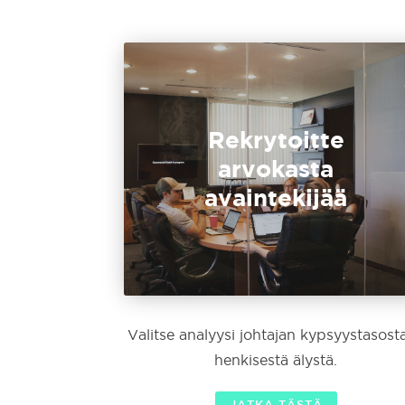
Rekrytoitte
arvokasta
avaintekijää
Valitse analyysi johtajan kypsyystasosta
henkisestä älystä.
JATKA TÄSTÄ