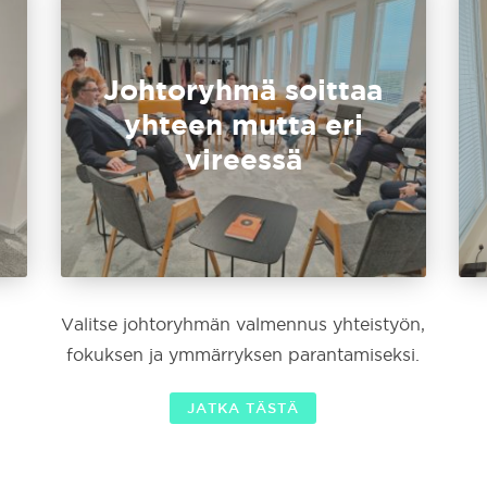
Johtoryhmä soittaa
yhteen mutta eri
vireessä
Valitse johtoryhmän valmennus yhteistyön,
fokuksen ja ymmärryksen parantamiseksi.
JATKA TÄSTÄ