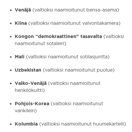
Venäjä
(valtioksi naamioitunut bensa-asema)
Kiina
(valtioksi naamioitunut valvontakamera)
Kongon “demokraattinen” tasavalta
(valtioksi
naamioitunut sotaleiri)
Mali
(valtioksi naamioitunut sotilasjuntta)
Uzbekistan
(valtioksi naamioitunut puolue)
Valko-Venäjä
(valtioksi naamioitunut
henkilökultti)
Pohjois-Korea
(valtioksi naamioitunut
vankileiri)
Kolumbia
(valtioksi naamioitunut huumekartelli)