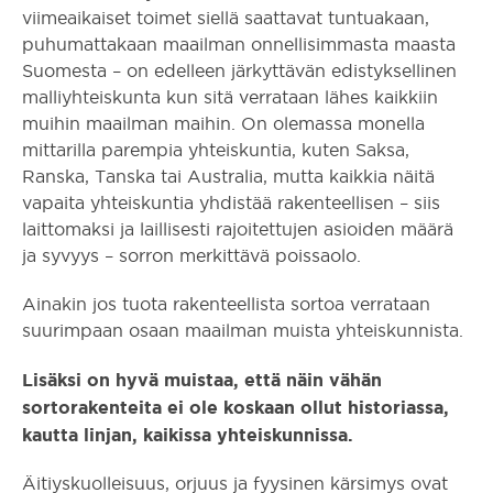
viimeaikaiset toimet siellä saattavat tuntuakaan,
puhumattakaan maailman onnellisimmasta maasta
Suomesta – on edelleen järkyttävän edistyksellinen
malliyhteiskunta kun sitä verrataan lähes kaikkiin
muihin maailman maihin. On olemassa monella
mittarilla parempia yhteiskuntia, kuten Saksa,
Ranska, Tanska tai Australia, mutta kaikkia näitä
vapaita yhteiskuntia yhdistää rakenteellisen – siis
laittomaksi ja laillisesti rajoitettujen asioiden määrä
ja syvyys – sorron merkittävä poissaolo.
Ainakin jos tuota rakenteellista sortoa verrataan
suurimpaan osaan maailman muista yhteiskunnista.
Lisäksi on hyvä muistaa, että näin vähän
sortorakenteita ei ole koskaan ollut historiassa,
kautta linjan, kaikissa yhteiskunnissa.
Äitiyskuolleisuus, orjuus ja fyysinen kärsimys ovat