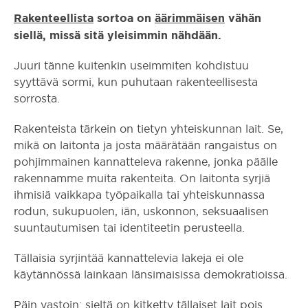
Rakenteellista
sortoa on
äärimmäisen
vähän
siellä, missä sitä yleisimmin nähdään.
Juuri tänne kuitenkin useimmiten kohdistuu
syyttävä sormi, kun puhutaan rakenteellisesta
sorrosta.
Rakenteista tärkein on tietyn yhteiskunnan lait. Se,
mikä on laitonta ja josta määrätään rangaistus on
pohjimmainen kannatteleva rakenne, jonka päälle
rakennamme muita rakenteita. On laitonta syrjiä
ihmisiä vaikkapa työpaikalla tai yhteiskunnassa
rodun, sukupuolen, iän, uskonnon, seksuaalisen
suuntautumisen tai identiteetin perusteella.
Tällaisia syrjintää kannattelevia lakeja ei ole
käytännössä lainkaan länsimaisissa demokratioissa.
Päin vastoin: sieltä on kitketty tällaiset lait pois