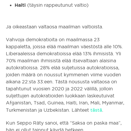
Haiti
(täysin rappeutunut valtio)
Ja oikeastaan valtaosa maailman valtioista.
Vahvoja demokratioita on maailmassa 23
kappaletta, joissa elää maailman väestöstä alle 10%.
Liberaaleissa demokratioissa elää 13% ihmisistä. Yli
70% maailman ihmisistä elää itsevaltiaan alaisina
autokratioissa. 28% elää suljetuissa autokratioissa,
joiden määrä on noussut kymmenen viime vuoden
aikana 22:sta 33:een. Tästä noususta valtaosa on
tapahtunut vuosien 2020 ja 2022 välillä, jolloin
suljettujen autokratioiden luokkaan laskeutuivat
Afganistan, Tsad, Guinea, Haiti, Iran, Mali, Myanmar,
tästä
Turkmenistan ja Uzbekistan. Lähteet
.
Kun Seppo Räty sanoi, että “Saksa on paska maa”,
hän ei ollut tainnut käydä hetkeen