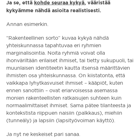
Ja se, että
kohde seuraa kykyä,
vääristää
kykyämme nähdä asioita realistisesti.
Annan esimerkin.
“Rakenteellinen sorto” kuvaa kykyä nähdä
yhteiskunnassa tapahtuvaa eri ryhmien
marginalisointia. Noita ryhmiä voivat olla
ihonväriltään erilaiset ihmiset, tai tietty sukupuoli, tai
muunlaisen identiteetin kautta itsensä määrittävien
ihmisten osa yhteiskunnassa. On kiistatonta, että
vaikkapa lyhytkasvuiset ihmiset – kääpiöt, kuten
ennen sanottiin – ovat eriarvoisessa asemassa
monien rakenteellisten ratkaisujen suhteen kuin
normaalimittaiset ihmiset. Sama pätee tilanteesta ja
kontekstista riippuen naisiin (palkkaus), miehiin
(tunneäly) ja lapsiin (lapsityövoiman käyttö).
Ja nyt ne keskeiset pari sanaa.