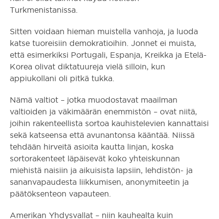
Turkmenistanissa.
Sitten voidaan hieman muistella vanhoja, ja luoda
katse tuoreisiin demokratioihin. Jonnet ei muista,
että esimerkiksi Portugali, Espanja, Kreikka ja Etelä-
Korea olivat diktatuureja vielä silloin, kun
appiukollani oli pitkä tukka.
Nämä valtiot – jotka muodostavat maailman
valtioiden ja väkimäärän enemmistön – ovat niitä,
joihin rakenteellista sortoa kauhistelevien kannattaisi
sekä katseensa että avunantonsa kääntää. Niissä
tehdään hirveitä asioita kautta linjan, koska
sortorakenteet läpäisevät koko yhteiskunnan
miehistä naisiin ja aikuisista lapsiin, lehdistön- ja
sananvapaudesta liikkumisen, anonymiteetin ja
päätöksenteon vapauteen.
Amerikan Yhdysvallat – niin kauhealta kuin