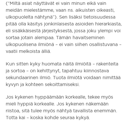
(“Miltä asiat näyttävät ei vain minun eikä vain
meidän mielestämme, vaan ns. aikuisten oikeasti,
ulkopuolelta nähtynä”). Sen lisäksi tietoisuudessa
pitää olla käsitys jonkinlaisesta asioiden hierarkiasta,
eli sisäkkäisestä järjestyksestä, jossa joku ylempi voi
sortaa jotain alempaa. Tämän havaitseminen
ulkopuolisena ilmiönä – ei vain siihen osallistuvana –
vaatii melkoista älliä.
Kun sitten kyky huomata näitä ilmiöitä – rakenteita
ja sortoa – on kehittynyt, tapahtuu kiinnostava
sekundaarinen ilmiö. Tuota ilmiötä voidaan nimittää
kyvyn ja kohteen sekoittamiseksi.
Jos kykenen hyppäämään korkealle, tekee myös
mieli hyppiä korkealle. Jos kykenen näkemään
riistoa, sitä tulee myös nähtyä tavallista enemmän.
Totta kai – koska kohde seuraa kykyä.