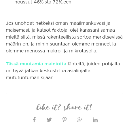
noussut 46%:sta 72%:een
Jos unohdat hetkeksi oman maailmankuvasi ja
maisemasi, ja katsot faktoja, olet kanssani samaa
mieltä siitä, missä rakenteellista sortoa merkitsevissä
määrin on, ja mihin suuntaan olemme menneet ja
olemme menossa makro- ja mikrotasolla.
Tässä
muutamia
mainioita
lähteitä, joiden pohjalta
on hyvä jatkaa keskustelua asialinjalta
mututuntuman sijaan.
like it? share it!